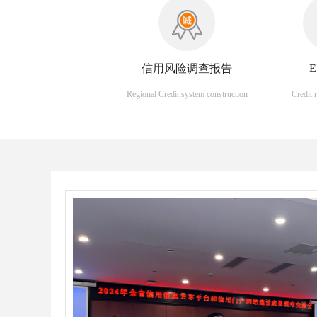
信用风险调查报告
Regional Credit system construction
Credit 
services