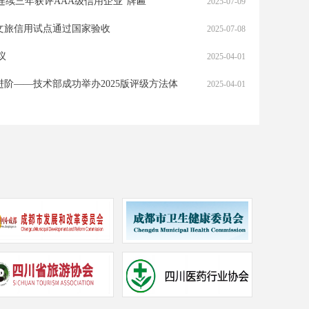
连续三年获评AAA级信用企业”牌匾
2025-07-09
文旅信用试点通过国家验收
2025-07-08
议
2025-04-01
评价规范》团体标准正式发布
大证信用应邀出席中国
阶——技术部成功举办2025版评级方法体
2025-04-01
作”协议