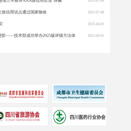
连续三年获评AAA级信用企业”牌匾
2025-07-09
文旅信用试点通过国家验收
2025-07-08
议
2025-04-01
高峰论坛暨签署“沿黄9城信用服务机构合
喜报 | 大证信用服务
阶——技术部成功举办2025版评级方法体
2025-04-01