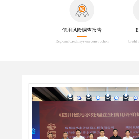
信用风险调查报告
Regional Credit system construction
Credit 
services