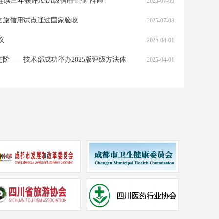
连续三年获评AAA级信用企业”牌匾
2025-07-09
文旅信用试点通过国家验收
2025-07-08
议
2025-04-01
高峰论坛暨签署“沿黄9城信用服务机构合
喜报 | 大证信用服务
阶——技术部成功举办2025版评级方法体
2025-04-01