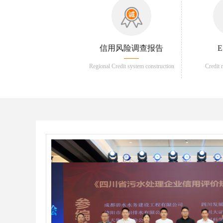
信用风险调查报告
Regional Credit system construction
Credit 
services