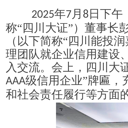
年
月
日下午
2025
7
8
称“
四川大证
”）董事长
（以下简称“
四川
能投润
理团队就企业信用建设
入交流。会上，
四川
大
级
信用
企业
”牌匾，
AAA
和社会责任履行等方面