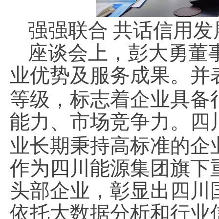
强强联合
共话信用发
座谈会上，彭大勇董
业优势及服务成果。
并
等级，标志着企业具备
能力、市场竞争力
。
四
业
长期
秉持
高标准的
企
作为四川
能源
集团旗下
头部企业，
彰显
出
四川
依托大数据分析和行业